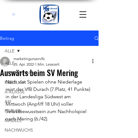
Beitrag
ALLE
marketingunservfb
ALLE
25. Apr. 2022
1 Min. Lesezeit
Auswärts beim SV Mering
LANDESLIGA
Nach vier Spielen ohne Niederlage 
KREISLIGA
reist der VfB Durach (7.Platz, 41 Punkte) 
A-KLASSE
in der Landesliga Südwest am 
AH
Mittwoch (Anpfiff 18 Uhr) voller 
FRAUEN
Selbstbewusstsein zum Nachholspiel 
nach Mering (6./42). 
MÄDELS
NACHWUCHS