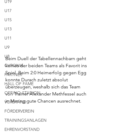
U19
U17
U15
U13
U11
U9
U8
Beim Duell der Tabellennachbarn geht 
keines der beiden Teams als Favorit ins 
CHRONIK
Spiel. Beim 2:0 Heimerfolg gegen Egg 
PARTNER
konnte Durach zuletzt absolut 
HALL OF FAME
überzeugen, weshalb sich das Team 
OFFINO-STADION
von Trainer Alexander Methfessel auch 
in Mering gute Chancen ausrechnet.
VORSTAND
FÖRDERVEREIN
TRAININGSANLAGEN
EHRENVORSTAND