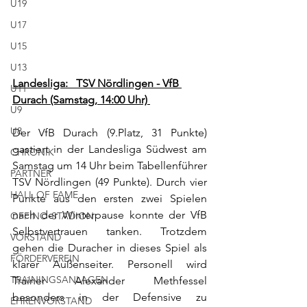
U19
U17
U15
U13
Landesliga:   TSV Nördlingen - VfB 
U11
Durach (Samstag, 14:00 Uhr) 
U9
U8
Der VfB Durach (9.Platz, 31 Punkte) 
gastiert in der Landesliga Südwest am 
CHRONIK
Samstag um 14 Uhr beim Tabellenführer 
PARTNER
TSV Nördlingen (49 Punkte). Durch vier 
HALL OF FAME
Punkte aus den ersten zwei Spielen 
nach der Winterpause konnte der VfB 
OFFINO-STADION
Selbstvertrauen tanken. Trotzdem 
VORSTAND
gehen die Duracher in dieses Spiel als 
FÖRDERVEREIN
klarer Außenseiter. Personell wird 
TRAININGSANLAGEN
Trainer Alexander Methfessel 
besonders in der Defensive zu 
EHRENVORSTAND