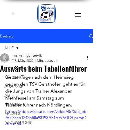
Beitrag
ALLE
marketingunservfb
ALLE
17. März 2022
1 Min. Lesezeit
Auswärts beim Tabellenführer
LANDESLIGA
Sieben Tage nach dem Heimsieg 
KREISLIGA
gegen den TSV Gersthofen geht es für 
A-KLASSE
die Jungs von Trainer Alexander 
AH
Methfessel am Samstag zum 
FRAUEN
Tabellenführer nach Nördlingen.
https://video.wixstatic.com/video/4573e3_eb
MÄDELS
7f028ccb1242b58a931937f3130f75/1080p/mp4
NACHWUCHS
/file.mp4