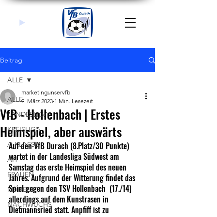
Beitrag
ALLE
marketingunservfb
ALLE
9. März 2023
1 Min. Lesezeit
VfB - Hollenbach | Erstes
LANDESLIGA
Heimspiel, aber auswärts
KREISLIGA
A-KLASSE
Auf den VfB Durach (8.Platz/30 Punkte) 
wartet in der Landesliga Südwest am 
AH
Samstag das erste Heimspiel des neuen 
FRAUEN
Jahres. Aufgrund der Witterung findet das 
Spiel gegen den TSV Hollenbach  (17./14) 
MÄDELS
allerdings auf dem Kunstrasen in 
NACHWUCHS
Dietmannsried statt. Anpfiff ist zu 