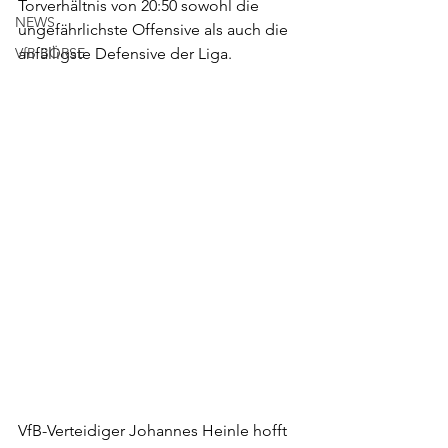
Torverhältnis von 20:50 sowohl die 
NEWS
ungefährlichste Offensive als auch die 
anfälligste Defensive der Liga. 
VfB BÖRSE
VfB-Verteidiger Johannes Heinle hofft 