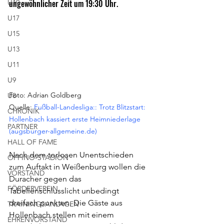
ungewöhnlicher Zeit um 19:30 Uhr. 
U19
U17
U15
U13
U11
U9
Foto: Adrian Goldberg
U8
Quelle: 
Fußball-Landesliga:: Trotz Blitzstart: 
CHRONIK
Hollenbach kassiert erste Heimniederlage 
PARTNER
(augsburger-allgemeine.de)
HALL OF FAME
Nach dem torlosen Unentschieden 
OFFINO-STADION
zum Auftakt in Weißenburg wollen die 
VORSTAND
Duracher gegen das 
FÖRDERVEREIN
Tabellenschlusslicht unbedingt 
dreifach punkten. Die Gäste aus 
TRAININGSANLAGEN
Hollenbach stellen mit einem 
EHRENVORSTAND