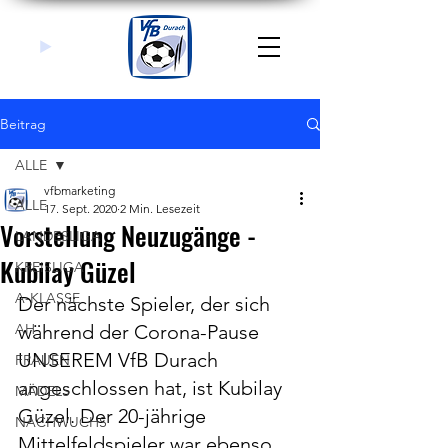
Beitrag
ALLE
vfbmarketing
ALLE
17. Sept. 2020
2 Min. Lesezeit
Vorstellung Neuzugänge -
LANDESLIGA
Kubilay Güzel
KREISLIGA
A-KLASSE
Der nächste Spieler, der sich 
AH
während der Corona-Pause 
UNSEREM VfB Durach 
FRAUEN
angeschlossen hat, ist Kubilay 
MÄDELS
Güzel. Der 20-jährige 
NACHWUCHS
Mittelfeldspieler war ebenso 