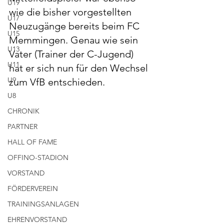
U19
wie die bisher vorgestellten 
U17
Neuzugänge bereits beim FC 
U15
Memmingen. Genau wie sein 
U13
Vater (Trainer der C-Jugend) 
U11
hat er sich nun für den Wechsel 
U9
zum VfB entschieden.
U8
CHRONIK
PARTNER
HALL OF FAME
OFFINO-STADION
VORSTAND
FÖRDERVEREIN
TRAININGSANLAGEN
EHRENVORSTAND