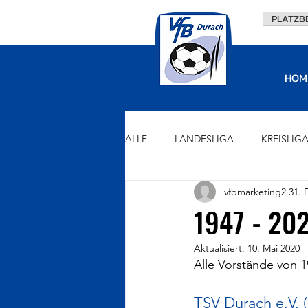
PLATZB
HOM
ALLE
LANDESLIGA
KREISLIG
vfbmarketing2
31. 
U15
U13
U11
U9
1947 - 20
Aktualisiert:
10. Mai 2020
VORSTAND
FÖRDERVEREIN
Alle Vorstände von 1
TSV Durach e.V. (