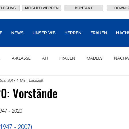
ELEGUNG
MITGLIED WERDEN
KONTAKT
DOWNL
E
NEWS
UNSER VfB
HERREN
FRAUEN
NACH
A
A-KLASSE
AH
FRAUEN
MÄDELS
NACHW
Dez. 2017
1 Min. Lesezeit
U8
CHRONIK
PARTNER
HALL OF FAME
OF
20: Vorstände
TRAININGSANLAGEN
EHRENVORSTAND
NEWS
947 - 2020
1947 - 2007)