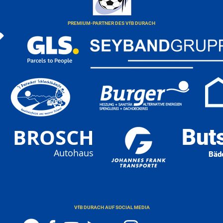
PREMIUM-PARTNER DES VfB DURACH
BROSCH
But
Autohaus
Bäd
VfB DURACH AUF SOCIAL MEDIA