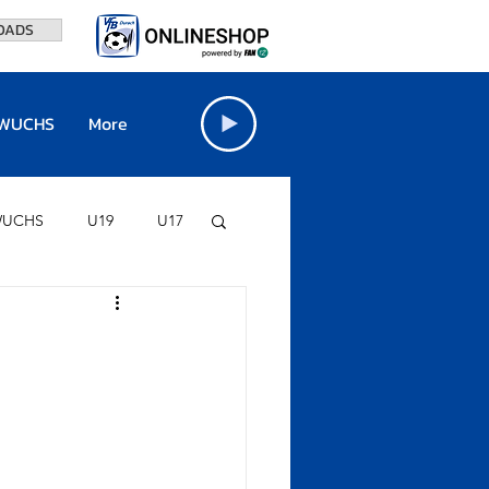
OADS
WUCHS
More
UCHS
U19
U17
FINO-STADION
VfB BÖRSE