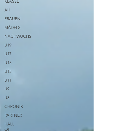
KLASSE
AH
FRAUEN
MÄDELS
NACHWUCHS
U19
U17
U15
U13
U11
U9
U8
CHRONIK
PARTNER
HALL
OF