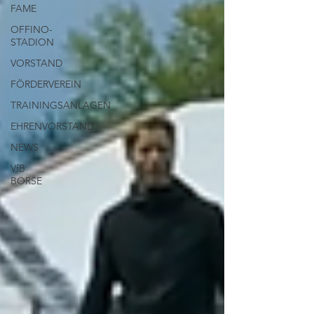
FAME
OFFINO-
STADION
VORSTAND
FÖRDERVEREIN
TRAININGSANLAGEN
EHRENVORSTAND
NEWS
VfB
BÖRSE