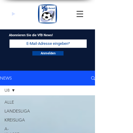
Abonnieren Sie die VfB News!
Anmelden
NEWS
U8
ALLE
LANDESLIGA
KREISLIGA
A-