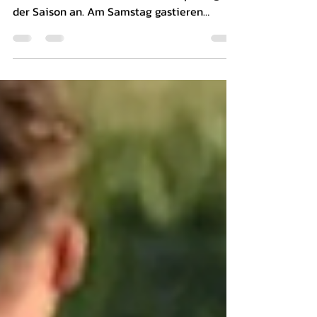
Oberstaufen
Am Wochenende steht für unseren VfB
Durach der letzte Dreifach-Heimspieltag
der Saison an. Am Samstag gastieren
Schwabmünchen und Oberstaufen im
Offino-Stadion. Foto © Nitsax Foto Axel
Nitschke, Quelle: Galerie VfB Durach - FC
Kempten vom 18.04.2026 - FuPa VfB Durach
- TSV Schwabmünchen (Samstag, 14 Uhr)
Nach dem Derbysieg gegen Kempten vor
zwei Wochen musste unsere erste
Mannschaft zuletzt einen kleinen Dämpfer
hinnehmen. In den Auswärtsspielen bei Rain
am Lech und Stätzling