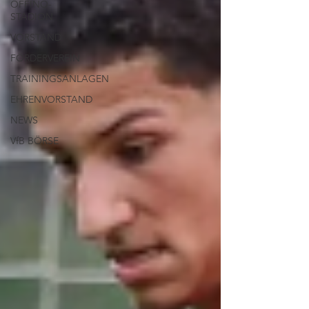
OFFINO-
STADION
VORSTAND
FÖRDERVEREIN
TRAININGSANLAGEN
EHRENVORSTAND
NEWS
VfB BÖRSE