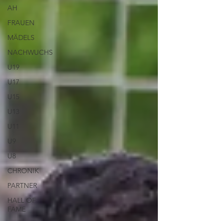
AH
FRAUEN
MÄDELS
NACHWUCHS
U19
U17
U15
U13
U11
U9
U8
CHRONIK
PARTNER
HALL OF
FAME