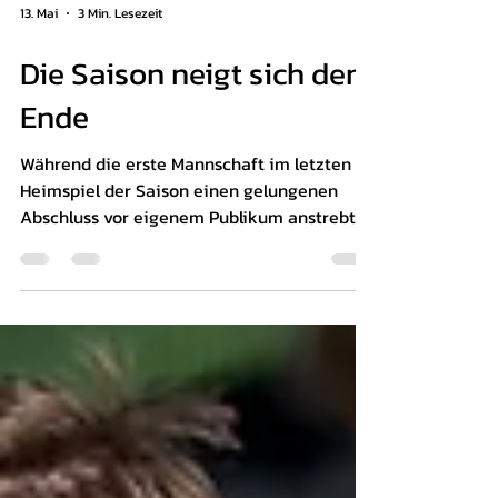
13. Mai
3 Min. Lesezeit
Die Saison neigt sich dem
Ende
Während die erste Mannschaft im letzten
Heimspiel der Saison einen gelungenen
Abschluss vor eigenem Publikum anstrebt,
geht es für die zweite Mannschaft darum,
die positive Entwicklung der vergangenen
Wochen weiter zu bestätigen. Auch die
dritte Mannschaft hat ein klares Ziel vor
Augen: Mit einem Auswärtserfolg in Buching
könnte der Klassenerhalt endgültig
gesichert werden. Damit wartet auf den VfB
ein spannendes Fußballwochenende mit