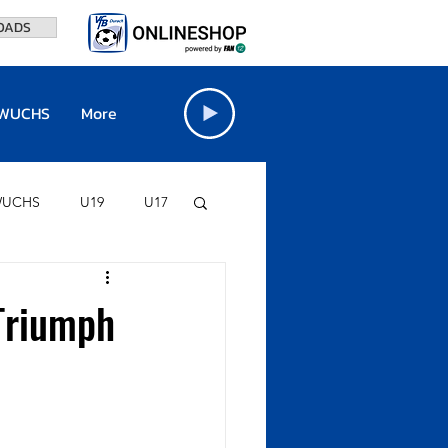
OADS
WUCHS
More
UCHS
U19
U17
FINO-STADION
Triumph
VfB BÖRSE