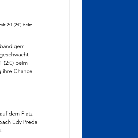
t 2:1 (2:0) beim 
nbändigem 
zgeschwächt 
 (2:0) beim 
g ihre Chance 
auf dem Platz 
Coach Edy Preda 
t.