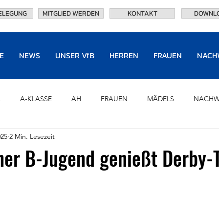
ELEGUNG
MITGLIED WERDEN
KONTAKT
DOWNL
E
NEWS
UNSER VfB
HERREN
FRAUEN
NACH
A
A-KLASSE
AH
FRAUEN
MÄDELS
NACHW
025
2 Min. Lesezeit
U8
CHRONIK
PARTNER
HALL OF FAME
OF
her B-Jugend genießt Derby-
TRAININGSANLAGEN
EHRENVORSTAND
NEWS