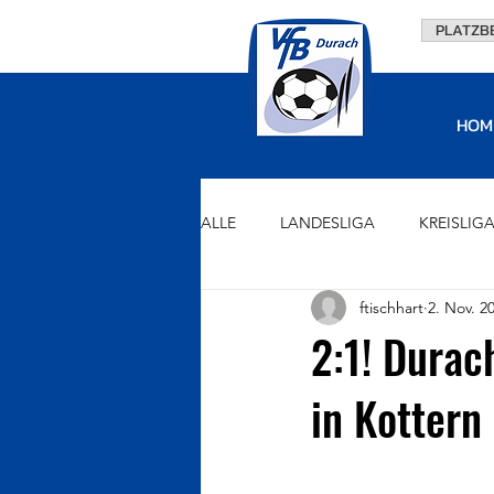
PLATZB
HOM
ALLE
LANDESLIGA
KREISLIG
ftischhart
2. Nov. 2
U15
U13
U11
U9
2:1! Durac
in Kottern
VORSTAND
FÖRDERVEREIN