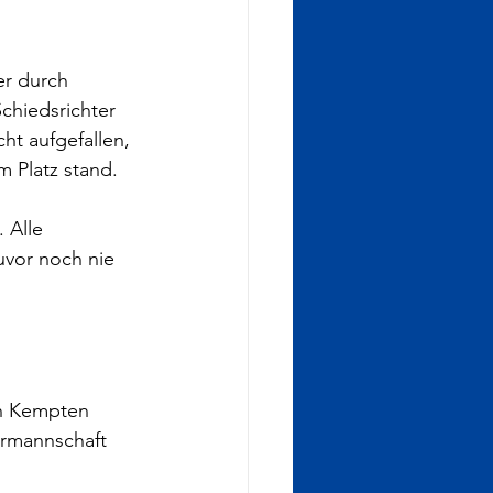
er durch 
chiedsrichter 
t aufgefallen, 
m Platz stand.
 Alle 
uvor noch nie 
in Kempten 
ermannschaft 