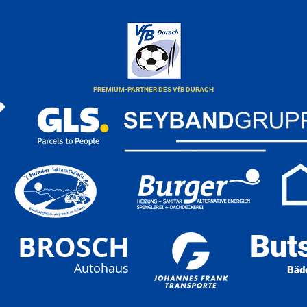
PREMIUM-PARTNER DES VfB DURACH
BROSCH
But
Autohaus
Bäd