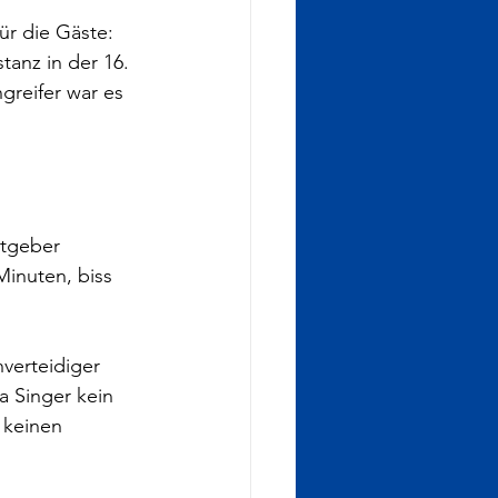
ür die Gäste: 
tanz in der 16. 
greifer war es 
stgeber 
inuten, biss 
verteidiger 
a Singer kein 
 keinen 