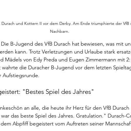
 Durach und Kottern II vor dem Derby. Am Ende triumphierte der VfB mi
Nachbarn.
! Die B-Jugend des VfB Durach hat bewiesen, was mit u
erden kann. Trotz Verletzungen und Urlaube stark ersat
nd Mädels von Edy Preda und Eugen Zimmermann mit 2:1
t wahrte die Duracher B-Jugend vor dem letzten Spielta
r Aufstiegsrunde.
eistert: "Bestes Spiel des Jahres"
keschön an alle, die heute ihr Herz für den VfB Durach 
 war das beste Spiel des Jahres. Gratulation." Durach-
 dem Abpfiff begeistert vom Auftreten seiner Mannschaf