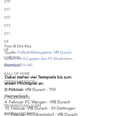
U19
U17
U15
U13
U11
U9
Foto © Dirk Klos
U8
Quelle: 
Fußball-Bildergalerie: VfB Durach 
CHRONIK
verliert mit 0:2 gegen den FC Ehekirchen - 
Durach (all-in.de)
PARTNER
HALL OF FAME
Dabei stehen vier Testspiele bis zum 
OFFINO-STADION
ersten Pflichtspiel an:
3. Februar: VfB Durach - TSV 
VORSTAND
Heimenkirch
FÖRDERVEREIN
4. Februar: FC Wangen - VfB Durach
TRAININGSANLAGEN
10. Februar: VfB Durach - SV Dettingen
EHRENVORSTAND
11. Februar: FC Oberstdorf - VfB Durach