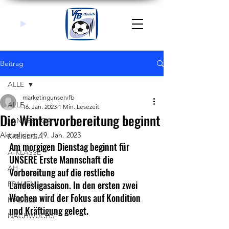
Beitrag
ALLE
marketingunservfb
ALLE
16. Jan. 2023
1 Min. Lesezeit
Die Wintervorbereitung beginnt
LANDESLIGA
Aktualisiert:
19. Jan. 2023
KREISLIGA
Am morgigen Dienstag beginnt für 
A-KLASSE
UNSERE Erste Mannschaft die 
AH
Vorbereitung auf die restliche 
Landesligasaison. In den ersten zwei 
FRAUEN
Wochen wird der Fokus auf Kondition 
MÄDELS
und Kräftigung gelegt.
NACHWUCHS