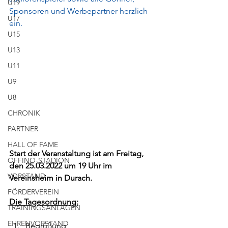
U19
Sponsoren und Werbepartner herzlich 
U17
ein.
U15
U13
U11
U9
U8
CHRONIK
PARTNER
HALL OF FAME
Start der Veranstaltung ist am Freitag, 
OFFINO-STADION
den 25.03.2022 um 19 Uhr im 
VORSTAND
Vereinsheim in Durach.
FÖRDERVEREIN
Die Tagesordnung:
TRAININGSANLAGEN
EHRENVORSTAND
Begrüßung