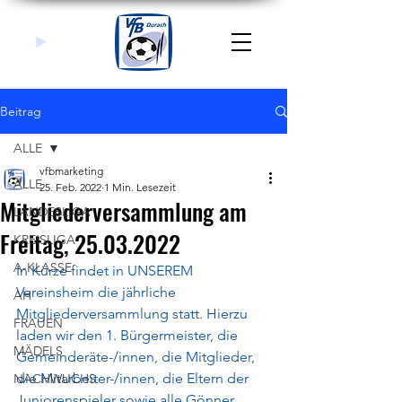
Beitrag
ALLE
vfbmarketing
ALLE
25. Feb. 2022
1 Min. Lesezeit
Mitgliederversammlung am
LANDESLIGA
Freitag, 25.03.2022
KREISLIGA
A-KLASSE
In Kürze findet in UNSEREM 
Vereinsheim die jährliche 
AH
Mitgliederversammlung statt. Hierzu 
FRAUEN
laden wir den 1. Bürgermeister, die 
MÄDELS
Gemeinderäte-/innen, die Mitglieder, 
die Mitarbeiter-/innen, die Eltern der 
NACHWUCHS
Juniorenspieler sowie alle Gönner, 