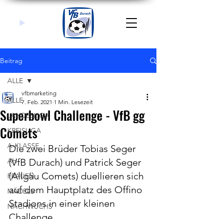
Beitrag
ALLE
vfbmarketing
ALLE
7. Feb. 2021
1 Min. Lesezeit
Superbowl Challenge - VfB gg
LANDESLIGA
Comets
KREISLIGA
A-KLASSE
Die zwei Brüder Tobias Seger 
AH
(VfB Durach) und Patrick Seger 
(Allgäu Comets) duellieren sich 
FRAUEN
auf dem Hauptplatz des Offino 
MÄDELS
Stadions in einer kleinen 
NACHWUCHS
Challenge.