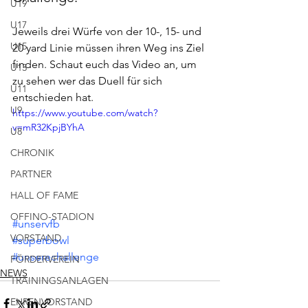
U19
U17
Jeweils drei Würfe von der 10-, 15- und 
U15
20 yard Linie müssen ihren Weg ins Ziel 
finden. Schaut euch das Video an, um 
U13
zu sehen wer das Duell für sich 
U11
entschieden hat.
U9
https://www.youtube.com/watch?
v=mR32KpjBYhA
U8
CHRONIK
PARTNER
HALL OF FAME
OFFINO-STADION
#unservfb
VORSTAND
#superbowl
#unserechallenge
FÖRDERVEREIN
NEWS
TRAININGSANLAGEN
EHRENVORSTAND