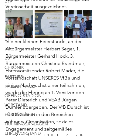
U19
Vereinsarbeit ausgezeichnet. 
U17
U15
U13
U11
In einer kleinen Feierstunde, an der 
U9
Altbürgermeister Herbert Seger, 1.  
Bürgermeister Gerhard Hock, 3. 
U8
Bürgermeisterin Christine Brandmeir, 
CHRONIK
Ehrenvorsitzender Robert Mader, die 
PARTNER
Vorstandschaft UNSERES VfB’s und 
einige Nachwuchstrainer teilnahmen, 
HALL OF FAME
wurde die Ehrung an 1. Vorsitzenden 
OFFINO-STADION
Peter Dieterich und VEAB Jürgen 
VORSTAND
Dumler übergeben. Der VfB Durach ist 
seit 15 Jahren in den Bereichen 
FÖRDERVEREIN
Führung, Organisation, soziales 
TRAININGSANLAGEN
Engagement und zeitgemäßes 
EHRENVORSTAND