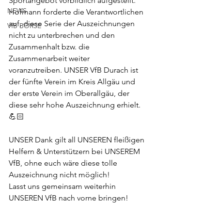
Sportangebot vorbildlich aufgestellt. 
NEWS
Hofmann forderte die Verantwortlichen 
auf, diese Serie der Auszeichnungen 
VfB BÖRSE
nicht zu unterbrechen und den 
Zusammenhalt bzw. die 
Zusammenarbeit weiter 
voranzutreiben. UNSER VfB Durach ist 
der fünfte Verein im Kreis Allgäu und 
der erste Verein im Oberallgäu, der 
diese sehr hohe Auszeichnung erhielt. 
💪🏻
UNSER Dank gilt all UNSEREN fleißigen 
Helfern & Unterstützern bei UNSEREM 
VfB, ohne euch wäre diese tolle 
Auszeichnung nicht möglich!
Lasst uns gemeinsam weiterhin 
UNSEREN VfB nach vorne bringen!