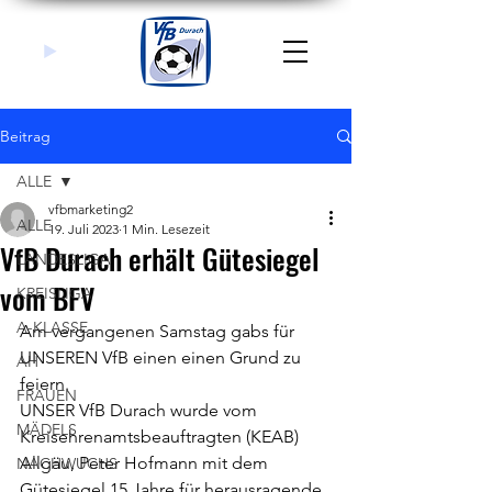
Beitrag
ALLE
vfbmarketing2
ALLE
19. Juli 2023
1 Min. Lesezeit
VfB Durach erhält Gütesiegel
LANDESLIGA
vom BFV
KREISLIGA
A-KLASSE
Am vergangenen Samstag gabs für 
UNSEREN VfB einen einen Grund zu 
AH
feiern.
FRAUEN
UNSER VfB Durach wurde vom 
MÄDELS
Kreisehrenamtsbeauftragten (KEAB) 
Allgäu, Peter Hofmann mit dem 
NACHWUCHS
Gütesiegel 15 Jahre für herausragende 