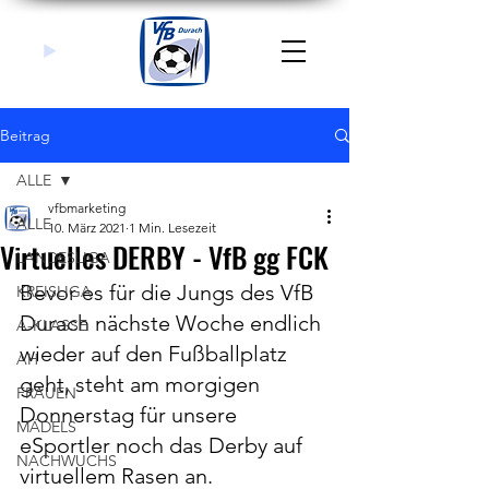
Beitrag
ALLE
vfbmarketing
ALLE
10. März 2021
1 Min. Lesezeit
Virtuelles DERBY - VfB gg FCK
LANDESLIGA
Bevor es für die Jungs des VfB 
KREISLIGA
Durach nächste Woche endlich 
A-KLASSE
wieder auf den Fußballplatz 
AH
geht, steht am morgigen 
FRAUEN
Donnerstag für unsere 
MÄDELS
eSportler noch das Derby auf 
NACHWUCHS
virtuellem Rasen an.