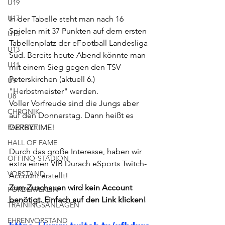
U19
U17
In der Tabelle steht man nach 16 
Spielen mit 37 Punkten auf dem ersten 
U15
Tabellenplatz der eFootball Landesliga 
U13
Süd. Bereits heute Abend könnte man 
U11
mit einem Sieg gegen den TSV 
Peterskirchen (aktuell 6.) 
U9
"Herbstmeister" werden. 
U8
Voller Vorfreude sind die Jungs aber 
CHRONIK
auf den Donnerstag. Dann heißt es 
PARTNER
DERBYTIME! 
HALL OF FAME
Durch das große Interesse, haben wir 
OFFINO-STADION
extra einen VfB Durach eSports Twitch-
VORSTAND
Account erstellt! 
Zum Zuschauen wird kein Account 
FÖRDERVEREIN
benötigt. Einfach auf den Link klicken!
TRAININGSANLAGEN
EHRENVORSTAND