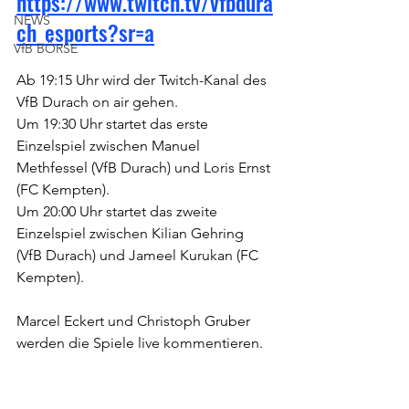
https://www.twitch.tv/vfbdura
NEWS
ch_esports?sr=a
VfB BÖRSE
Ab 19:15 Uhr wird der Twitch-Kanal des 
VfB Durach on air gehen. 
Um 19:30 Uhr startet das erste 
Einzelspiel zwischen Manuel 
Methfessel (VfB Durach) und Loris Ernst 
(FC Kempten).
Um 20:00 Uhr startet das zweite 
Einzelspiel zwischen Kilian Gehring 
(VfB Durach) und Jameel Kurukan (FC 
Kempten).
Marcel Eckert und Christoph Gruber 
werden die Spiele live kommentieren.