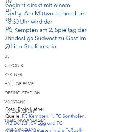
U19
beginnt direkt mit einem 
U17
Derby. Am Mittwochabend um 
U15
18:30 Uhr wird der 
U13
FC Kempten am 2. Spieltag der 
Landesliga Südwest zu Gast im 
U11
Offino-Stadion sein.
U9
U8
CHRONIK
PARTNER
HALL OF FAME
OFFINO-STADION
VORSTAND
Foto: Erwin Hafner
FÖRDERVEREIN
Quelle: 
FC Kempten, 1. FC Sonthofen, 
TRAININGSANLAGEN
VfB Durach, SV Egg und FC 
EHRENVORSTAND
Memmingen 2 starten in die Fußball-