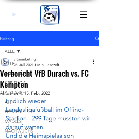
Beitrag
ALLE
vfbmarketing
ALLE
26. Juli 2021
1 Min. Lesezeit
Vorbericht VfB Durach vs. FC
LANDESLIGA
Kempten
KREISLIGA
A-KLASSE
Aktualisiert:
15. Feb. 2022
Endlich wieder 
AH
Landesligafußball im Offino-
FRAUEN
Stadion - 299 Tage mussten wir 
MÄDELS
darauf warten. 
NACHWUCHS
Und die Heimspielsaison 