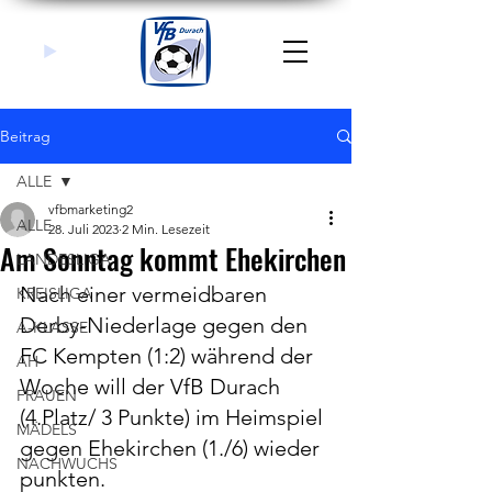
Beitrag
ALLE
vfbmarketing2
ALLE
28. Juli 2023
2 Min. Lesezeit
Am Sonntag kommt Ehekirchen
LANDESLIGA
Nach einer vermeidbaren 
KREISLIGA
Derby-Niederlage gegen den 
A-KLASSE
FC Kempten (1:2) während der 
AH
Woche will der VfB Durach 
FRAUEN
(4.Platz/ 3 Punkte) im Heimspiel 
MÄDELS
gegen Ehekirchen (1./6) wieder 
NACHWUCHS
punkten. 