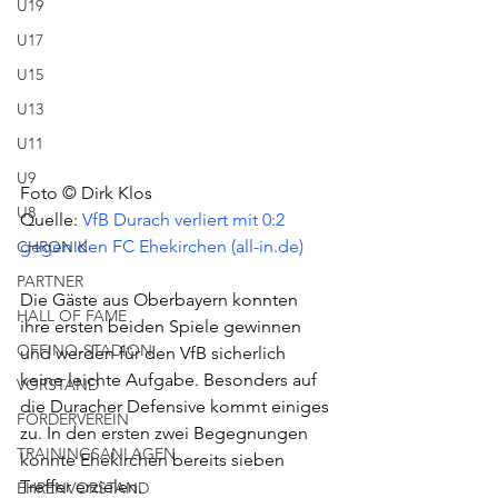
U19
U17
U15
U13
U11
U9
Foto © Dirk Klos
U8
Quelle: 
VfB Durach verliert mit 0:2 
gegen den FC Ehekirchen (all-in.de)
CHRONIK
PARTNER
Die Gäste aus Oberbayern konnten 
HALL OF FAME
ihre ersten beiden Spiele gewinnen 
OFFINO-STADION
und werden für den VfB sicherlich 
keine leichte Aufgabe. Besonders auf 
VORSTAND
die Duracher Defensive kommt einiges 
FÖRDERVEREIN
zu. In den ersten zwei Begegnungen 
TRAININGSANLAGEN
konnte Ehekirchen bereits sieben 
Treffer erzielen. 
EHRENVORSTAND