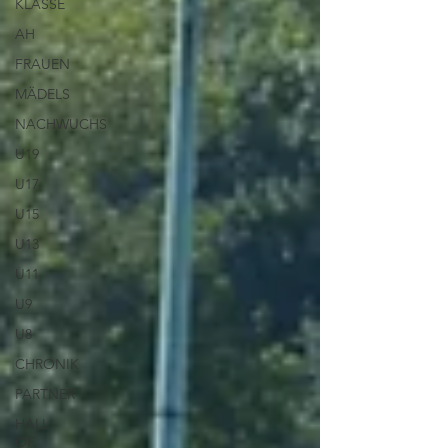
KLASSE
AH
FRAUEN
MÄDELS
NACHWUCHS
U19
U17
U15
U13
U11
U9
U8
CHRONIK
PARTNER
HALL
OF