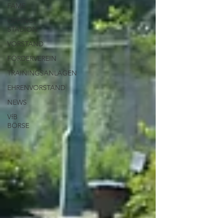
FAME
OFFINO-
STADION
VORSTAND
FÖRDERVEREIN
TRAININGSANLAGEN
EHRENVORSTAND
NEWS
VfB
BÖRSE