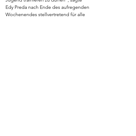
Edy Preda nach Ende des aufregenden 
Wochenendes stellvertretend für alle 
Trainer. Wieder daheim am Offino-
Stadion kündigte er an: "Jetzt haben 
wir uns alle eine zweiwöchige Pause 
verdient" Weiter geht's mit der Saison-
Vorbereitung mit einem Training am 18. 
August am Flugplatz.
NEWS
NACHWUCHS
U17
Alle ansehen
Aktuelle Beiträge