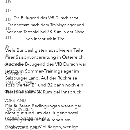
U19
U17
Die B-Jugend des VfB Durach samt 
U15
Trainerteam nach dem Trainingslager und 
U13
vor dem Testspiel bei SK Rum in der Nähe 
U11
von Innsbruck in Tirol.
U9
Viele Bundesligisten absolvieren Teile 
U8
ihrer Saisonvorbereitung in Österreich. 
Auch die B-Jugend des VfB Durach war 
CHRONIK
jetzt zum Sommer-Trainingslager im 
PARTNER
Salzburger Land. Auf der Rückreise 
HALL OF FAME
absolvierten B1 und B2 dann noch ein 
OFFINO-STADION
Testspiel beim SK Rum bei Innsbruck.
VORSTAND
Die äußeren Bedingungen waren gar 
FÖRDERVEREIN
nicht gut rund um das Jugendhotel 
TRAININGSANLAGEN
Venedigerhof in Neukirchen am 
Großvenediger: Viel Regen, wenige 
EHRENVORSTAND