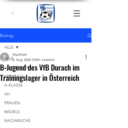
Beitrag
ALLE
ftischhart
ALLE
5. Aug. 2025
3 Min. Lesezeit
B-Jugend des VfB Durach im
LANDESLIGA
Trainingslager in Österreich
KREISLIGA
A-KLASSE
AH
FRAUEN
MÄDELS
NACHWUCHS