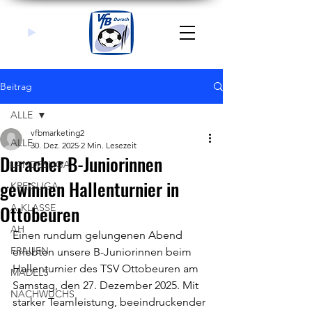
Beitrag
ALLE
vfbmarketing2
ALLE
30. Dez. 2025
2 Min. Lesezeit
Duracher B-Juniorinnen
LANDESLIGA
gewinnen Hallenturnier in
KREISLIGA
Ottobeuren
A-KLASSE
AH
Einen rundum gelungenen Abend 
FRAUEN
erlebten unsere B-Juniorinnen beim 
Hallenturnier des TSV Ottobeuren am 
MÄDELS
Samstag, den 27. Dezember 2025. Mit 
NACHWUCHS
starker Teamleistung, beeindruckender 