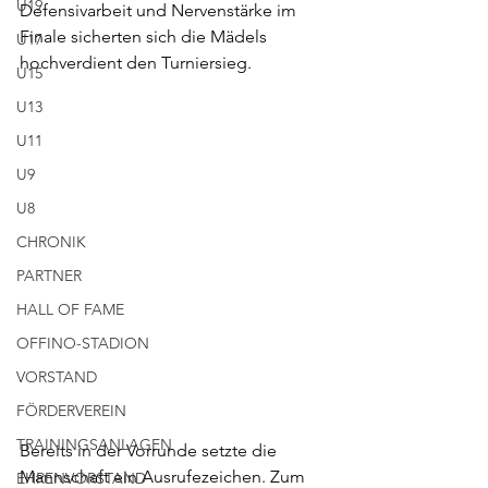
U19
Defensivarbeit und Nervenstärke im 
Finale sicherten sich die Mädels 
U17
hochverdient den Turniersieg.
U15
U13
U11
U9
U8
CHRONIK
PARTNER
HALL OF FAME
OFFINO-STADION
VORSTAND
FÖRDERVEREIN
TRAININGSANLAGEN
Bereits in der Vorrunde setzte die 
Mannschaft ein Ausrufezeichen. Zum 
EHRENVORSTAND