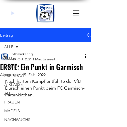
Beitrag
ALLE
vfbmarketing
ALLE
19. Okt. 2021
1 Min. Lesezeit
ERSTE: Ein Punkt in Garmisch
LANDESLIGA
Aktualisiert:
15. Feb. 2022
KREISLIGA
Nach hartem Kampf entführte der VfB 
A-KLASSE
Durach einen Punkt beim FC Garmisch-
AH
Partenkirchen. 
FRAUEN
MÄDELS
NACHWUCHS