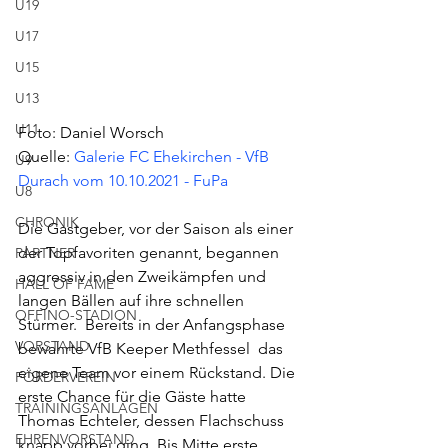
U19
U17
U15
U13
U11
Foto: Daniel Worsch
Quelle: 
Galerie FC Ehekirchen - VfB 
U9
Durach vom 10.10.2021 - FuPa
U8
CHRONIK
Die Gastgeber, vor der Saison als einer 
der Topfavoriten genannt, begannen 
PARTNER
aggressiv in den Zweikämpfen und 
HALL OF FAME
langen Bällen auf ihre schnellen 
OFFINO-STADION
Stürmer.  Bereits in der Anfangsphase 
VORSTAND
bewahrte VfB Keeper Methfessel  das 
eigene Team vor einem Rückstand. Die 
FÖRDERVEREIN
erste Chance für die Gäste hatte 
TRAININGSANLAGEN
Thomas Echteler, dessen Flachschuss 
EHRENVORSTAND
knapp vorbei ging. Bis Mitte erste 