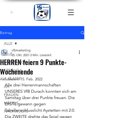
Beitrag
ALLE
vfbmarketing
ALLE
25. Okt. 2021
2 Min. Lesezeit
HERREN feiern 9 Punkte-
LANDESLIGA
Wochenende
KREISLIGA
A-KLASSE
Aktualisiert:
15. Feb. 2022
Alle drei Herrenmannschaften 
AH
UNSERES VfB Durach konnten sich am 
FRAUEN
Samstag über drei Punkte freuen. Die 
MÄDELS
ERSTE gewann gegen 
Tabellenschlusslicht Aystetten mit 2:0. 
NACHWUCHS
Die ZWEITE drehte das Spiel gegen 