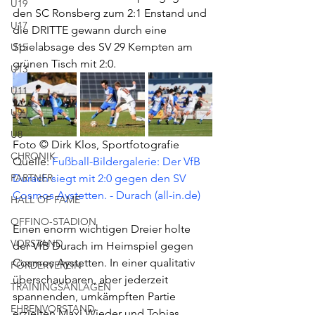
U19
den SC Ronsberg zum 2:1 Enstand und 
U17
die DRITTE gewann durch eine 
Spielabsage des SV 29 Kempten am 
U15
grünen Tisch mit 2:0.
U13
U11
U9
U8
Foto © Dirk Klos, Sportfotografie
CHRONIK
Quelle: 
Fußball-Bildergalerie: Der VfB 
PARTNER
Durach siegt mit 2:0 gegen den SV 
Cosmos Aystetten. - Durach (all-in.de)
HALL OF FAME
OFFINO-STADION
Einen enorm wichtigen Dreier holte 
VORSTAND
der VfB Durach im Heimspiel gegen 
Cosmos Aystetten. In einer qualitativ 
FÖRDERVEREIN
überschaubaren, aber jederzeit 
TRAININGSANLAGEN
spannenden, umkämpften Partie 
EHRENVORSTAND
erzielten Maxi Wieder und Tobias 