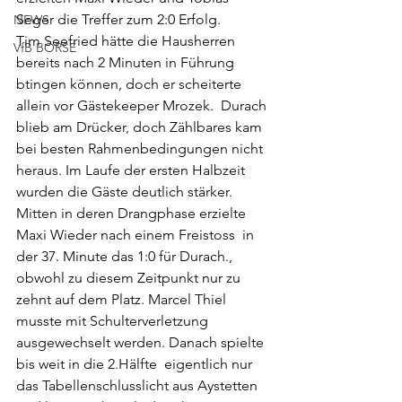
Seger die Treffer zum 2:0 Erfolg.
NEWS
Tim Seefried hätte die Hausherren 
VfB BÖRSE
bereits nach 2 Minuten in Führung 
btingen können, doch er scheiterte 
allein vor Gästekeeper Mrozek.  Durach 
blieb am Drücker, doch Zählbares kam 
bei besten Rahmenbedingungen nicht 
heraus. Im Laufe der ersten Halbzeit 
wurden die Gäste deutlich stärker. 
Mitten in deren Drangphase erzielte 
Maxi Wieder nach einem Freistoss  in 
der 37. Minute das 1:0 für Durach., 
obwohl zu diesem Zeitpunkt nur zu 
zehnt auf dem Platz. Marcel Thiel 
musste mit Schulterverletzung 
ausgewechselt werden. Danach spielte 
bis weit in die 2.Hälfte  eigentlich nur 
das Tabellenschlusslicht aus Aystetten 