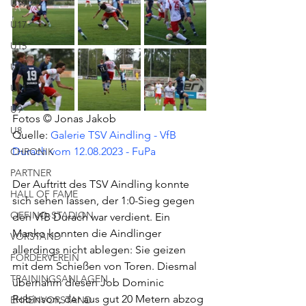
U19
U17
U15
U13
U11
U9
Fotos © Jonas Jakob
U8
Quelle: 
Galerie TSV Aindling - VfB 
Durach vom 12.08.2023 - FuPa
CHRONIK
PARTNER
Der Auftritt des TSV Aindling konnte 
HALL OF FAME
sich sehen lassen, der 1:0-Sieg gegen 
OFFINO-STADION
den VfB Durach war verdient. Ein 
Manko konnten die Aindlinger 
VORSTAND
allerdings nicht ablegen: Sie geizen 
FÖRDERVEREIN
mit dem Schießen von Toren. Diesmal 
TRAININGSANLAGEN
übernahm diesen Job Dominic 
Robinson, der aus gut 20 Metern abzog 
EHRENVORSTAND