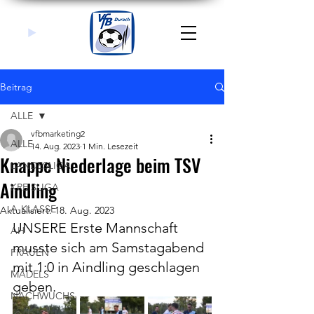
Beitrag
ALLE
vfbmarketing2
ALLE
14. Aug. 2023
1 Min. Lesezeit
Knappe Niederlage beim TSV
LANDESLIGA
Aindling
KREISLIGA
A-KLASSE
Aktualisiert:
18. Aug. 2023
UNSERE Erste Mannschaft 
AH
musste sich am Samstagabend 
FRAUEN
mit 1:0 in Aindling geschlagen 
MÄDELS
geben. 
NACHWUCHS