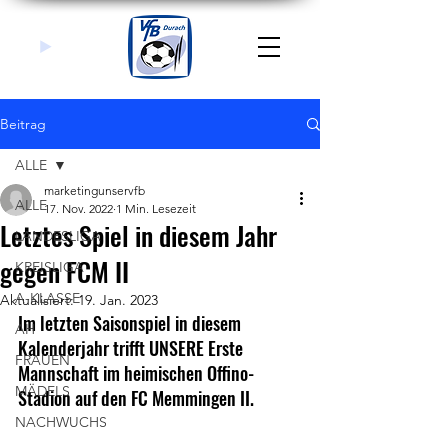
Beitrag
ALLE
marketingunservfb
ALLE
17. Nov. 2022
1 Min. Lesezeit
Letztes Spiel in diesem Jahr
LANDESLIGA
gegen FCM II
KREISLIGA
A-KLASSE
Aktualisiert:
19. Jan. 2023
Im letzten Saisonspiel in diesem 
AH
Kalenderjahr trifft UNSERE Erste 
FRAUEN
Mannschaft im heimischen Offino-
MÄDELS
Stadion auf den FC Memmingen II.
NACHWUCHS