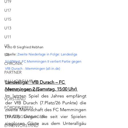
U19
U17
U15
U13
U11
U9
Foto © Siegfried Rebhan
U8
Quelle: 
Zweite Niederlage in Folge: Landesliga 
Süd/West: FC Memmingen II verliert Partie gegen 
CHRONIK
VfB Durach - Memmingen (all-in.de)
PARTNER
HALL OF FAME
Landesliga:   VfB Durach – FC 
Memmingen 2 (Samstag, 15:00 Uhr) 
OFFINO-STADION
Im letzten Spiel des Jahres empfängt 
VORSTAND
der VfB Durach (7.Platz/26 Punkte) die 
FÖRDERVEREIN
zweite Mannschaft des FC Memmingen 
(19./23). Gegen die seit vier Spielen 
TRAININGSANLAGEN
sieglosen Gäste aus dem Unterallgäu 
EHRENVORSTAND