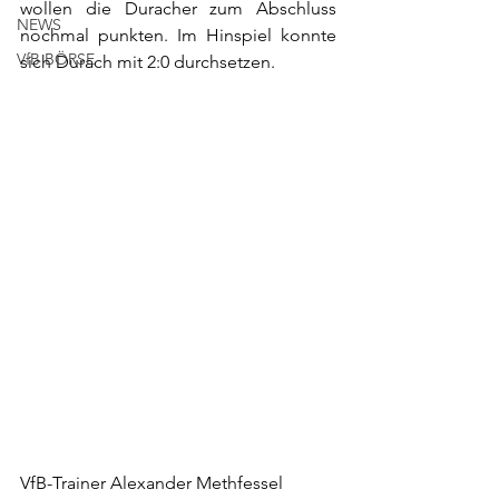
wollen die Duracher zum Abschluss 
NEWS
nochmal punkten. Im Hinspiel konnte 
VfB BÖRSE
sich Durach mit 2:0 durchsetzen.
VfB-Trainer Alexander Methfessel 