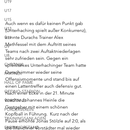
U19
U17
U15
Auch wenn es dafür keinen Punkt gab 
U13
(Unterhaching spielt außer Konkurrenz), 
konnte Durachs Trainer Alex 
U11
Methfessel mit dem Auftritt seines 
U9
Teams nach zwei Auftaktniederlagen 
U8
sehr zufrieden sein. Gegen ein 
CHRONIK
spielstarkes Unterhachinger Team hatte 
Durach immer wieder seine 
PARTNER
Offensivmomente und stand bis auf 
HALL OF FAME
einen Lattentreffer auch defensiv gut.  
OFFINO-STADION
Nach einer Ecke in der 21. Minute  
brachte Johannes Heinle die 
VORSTAND
Gastgeber mit einem schönen 
FÖRDERVEREIN
Kopfball in Führung.  Kurz nach der 
TRAININGSANLAGEN
Pause erhöhte Jonas Stölzle auf 2:0, als 
EHRENVORSTAND
die Münchner Vorstädter mal wieder 