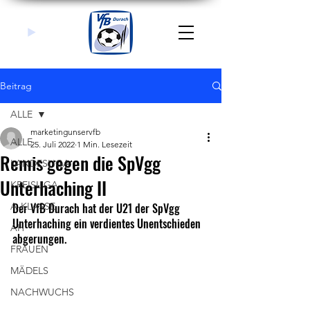
Beitrag
ALLE
marketingunservfb
ALLE
25. Juli 2022
1 Min. Lesezeit
Remis gegen die SpVgg
LANDESLIGA
Unterhaching II
KREISLIGA
A-KLASSE
Der VfB Durach hat der U21 der SpVgg 
Unterhaching ein verdientes Unentschieden 
AH
abgerungen.
FRAUEN
MÄDELS
NACHWUCHS