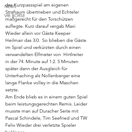
das Kurzpassspiel am eigenen 
NEWS
Strafraum übertrieben und Echteler 
VfB BÖRSE
maßgerecht für den Torschützen 
auflegte. Kurz darauf vergab Maxi 
Wieder allein vor Gäste Keeper 
Heilmair das 3:0.  So blieben die Gäste 
im Spiel und verkürzten durch einen 
verwandelten Elfmeter von  Hirtlreiter 
in der 74. Minute auf 1:2. 5 Minuten 
später dann der Ausgleich für 
Unterhaching als Nollenberger eine 
lange Flanke volley in die Maschen 
setzte.
Am Ende blieb es in einem guten Spiel 
beim leistungsgerechten Remis. Leider 
musste man auf Duracher Seite mit 
Pascal Schindele, Tim Seefried und TW 
Felix Wieder drei verletzte Spieler 