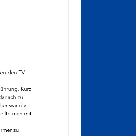
gen den TV 
Führung. Kurz 
danach zu 
ier war das 
ellte man mit 
ürmer zu 