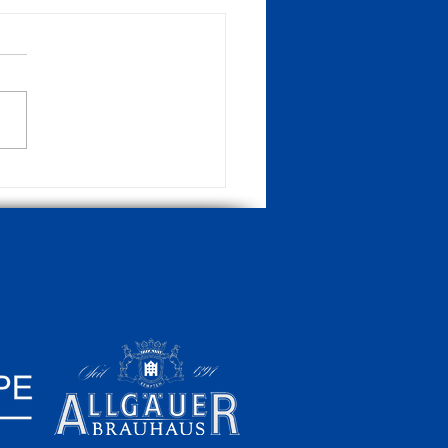
erbysieg gegen Betzigau