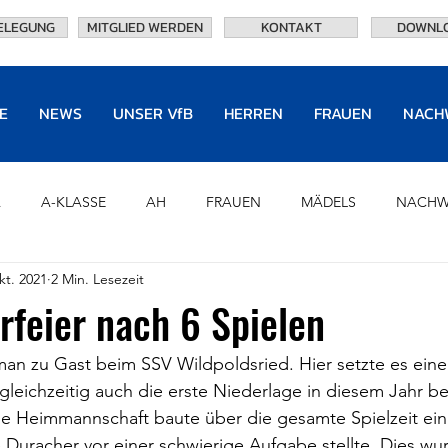
ELEGUNG
MITGLIED WERDEN
KONTAKT
DOWNL
E
NEWS
UNSER VfB
HERREN
FRAUEN
NACH
A
A-KLASSE
AH
FRAUEN
MÄDELS
NACHW
kt. 2021
2 Min. Lesezeit
U8
CHRONIK
PARTNER
HALL OF FAME
OF
rfeier nach 6 Spielen
TRAININGSANLAGEN
EHRENVORSTAND
NEWS
man zu Gast beim SSV Wildpoldsried. Hier setzte es eine
gleichzeitig auch die erste Niederlage in diesem Jahr b
ne Heimmannschaft baute über die gesamte Spielzeit ein
e Duracher vor einer schwierige Aufgabe stellte. Dies w