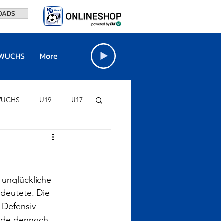
OADS
WUCHS
More
UCHS
U19
U17
FINO-STADION
VfB BÖRSE
 unglückliche 
edeutete. Die 
 Defensiv-
urde dennoch 