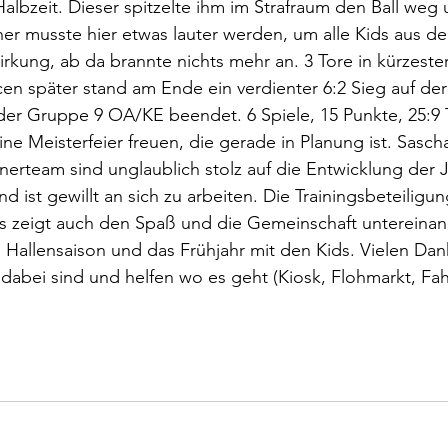
albzeit. Dieser spitzelte ihm im Strafraum den Ball we
ner musste hier etwas lauter werden, um alle Kids aus de
irkung, ab da brannte nichts mehr an. 3 Tore in kürzester
en später stand am Ende ein verdienter 6:2 Sieg auf der 
 der Gruppe 9 OA/KE beendet. 6 Spiele, 15 Punkte, 25:9 
eine Meisterfeier freuen, die gerade in Planung ist. Sasc
inerteam sind unglaublich stolz auf die Entwicklung der 
d ist gewillt an sich zu arbeiten. Die Trainingsbeteiligung
s zeigt auch den Spaß und die Gemeinschaft untereinand
ie Hallensaison und das Frühjahr mit den Kids. Vielen Dan
 dabei sind und helfen wo es geht (Kiosk, Flohmarkt, Fah