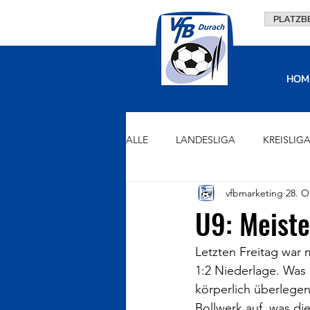
PLATZB
HOM
ALLE
LANDESLIGA
KREISLIG
vfbmarketing
28. O
U15
U13
U11
U9
U9: Meiste
VORSTAND
FÖRDERVEREIN
Letzten Freitag war 
1:2 Niederlage. Was 
körperlich überlege
Bollwerk auf, was di