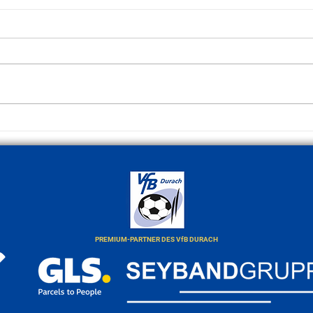
U9: D
Förderverein beschafft
Minifußball-Tore
PREMIUM-PARTNER DES VfB DURACH