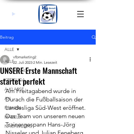
Beitrag
ALLE
vfbmarketing2
ALLE
22. Juli 2023
2 Min. Lesezeit
UNSERE Erste Mannschaft
LANDESLIGA
startet perfekt
KREISLIGA
A-KLASSE
Am Freitagabend wurde in 
AH
Durach die Fußballsaison der 
Landesliga Süd-West eröffnet. 
FRAUEN
Das Team von unserem neuen 
MÄDELS
Trainergespann Hans-Jörg 
NACHWUCHS
Nisseler und Julian Feneberg 