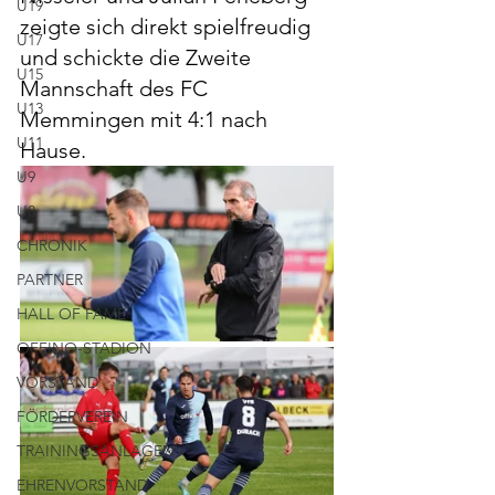
U19
zeigte sich direkt spielfreudig 
U17
und schickte die Zweite 
U15
Mannschaft des FC 
U13
Memmingen mit 4:1 nach 
U11
Hause.
U9
U8
CHRONIK
PARTNER
HALL OF FAME
OFFINO-STADION
VORSTAND
FÖRDERVEREIN
TRAININGSANLAGEN
EHRENVORSTAND