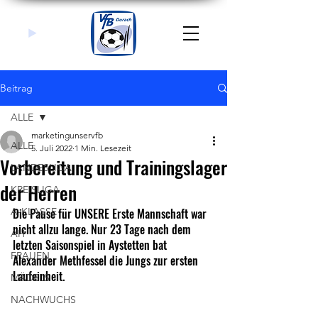
Beitrag
ALLE
marketingunservfb
ALLE
5. Juli 2022
1 Min. Lesezeit
Vorbereitung und Trainingslager
LANDESLIGA
der Herren
KREISLIGA
A-KLASSE
Die Pause für UNSERE Erste Mannschaft war 
nicht allzu lange. Nur 23 Tage nach dem 
AH
letzten Saisonspiel in Aystetten bat 
FRAUEN
Alexander Methfessel die Jungs zur ersten 
Laufeinheit. 
MÄDELS
NACHWUCHS