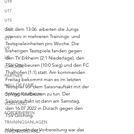
U19
U17
U15
Seit dem 13.06. arbeiten die Jungs 
U13
intensiv in mehreren Trainings- und 
U11
Testspieleinheiten pro Woche. Die 
U9
bisherigen Testspiele fanden gegen 
U8
den TV Erkheim (2:1 Niederlage), den 
TSV Ottobeuren (10:0 Sieg) und den FC 
CHRONIK
Thalhofen (1:1) statt. Am kommenden 
PARTNER
Freitag bekommt man es im letzten 
HALL OF FAME
Testspiel vor dem Saisonauftakt mit der 
SpVgg Kaufbeuren zu tun. Der 
OFFINO-STADION
Saisonauftakt ist dann am Samstag, 
VORSTAND
den 16.07.2022 in Durach gegen den 
FÖRDERVEREIN
TSV Gilching. 
TRAININGSANLAGEN
Höhepunkt der Vorbereitung war das 
EHRENVORSTAND