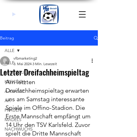
Beitrag
ALLE
vfbmarketing2
ALLE
3. Mai 2024
3 Min. Lesezeit
Letzter Dreifachheimspieltag
LANDESLIGA
Am letzten 
KREISLIGA
Dreifachheimspieltag erwarten 
A-KLASSE
uns am Samstag interessante 
AH
Spiele im Offino-Stadion. Die 
FRAUEN
Erste Mannschaft empfängt um 
MÄDELS
14 Uhr den TSV Karlsfeld. Zuvor 
NACHWUCHS
spielt die Dritte Mannschaft 