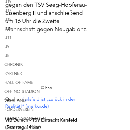
U19
gegen den TSV Seeg-Hopferau-
U17
Eisenberg II und anschließend 
U15
um 16 Uhr die Zweite 
Mannschaft gegen Neugablonz.
U13
U11
U9
U8
CHRONIK
PARTNER
HALL OF FAME
© hab
OFFINO-STADION
Quelle: 
Karlsfeld ist „zurück in der 
VORSTAND
Realität!“ (
merkur.de
)
FÖRDERVEREIN
TRAININGSANLAGEN
VfB Durach - TSV Eintracht Karsfeld 
(Samstag, 14 Uhr)
EHRENVORSTAND