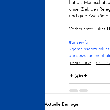
hat die Mannschaft 
unser Ziel, den Rele
und gute Zweikämpfe
Vorberichte: Lukas 
#unservfb
#gemeinsamzumklass
#unserzusammenhal
LANDESLIGA
KREISLI
Aktuelle Beiträge