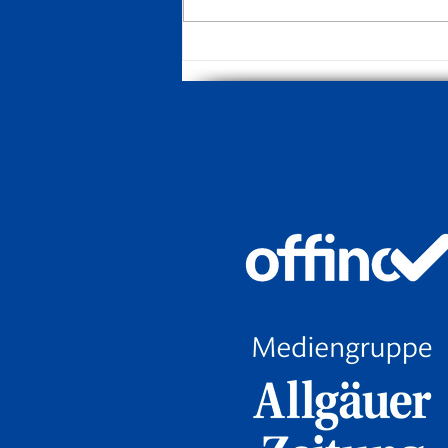
Erste in Neuburg, Zweite startet in
Germaringen