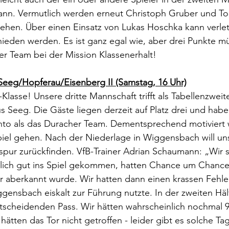
ann. Vermutlich werden erneut Christoph Gruber und Tob
tehen. Über einen Einsatz von Lukas Hoschka kann verle
chieden werden. Es ist ganz egal wie, aber drei Punkte m
er Team bei der Mission Klassenerhalt! 
 Seeg/Hopferau/Eisenberg II (Samstag, 16 Uhr)
-Klasse! Unsere dritte Mannschaft trifft als Tabellenzweit
us Seeg. Die Gäste liegen derzeit auf Platz drei und habe
to als das Duracher Team. Dementsprechend motiviert 
piel gehen. Nach der Niederlage in Wiggensbach will uns
sspur zurückfinden. VfB-Trainer Adrian Schaumann: „Wir s
ich gut ins Spiel gekommen, hatten Chance um Chance. 
der aberkannt wurde. Wir hatten dann einen krassen Fehle
gensbach eiskalt zur Führung nutzte. In der zweiten Hälf
entscheidenden Pass. Wir hätten wahrscheinlich nochmal 
hätten das Tor nicht getroffen - leider gibt es solche T