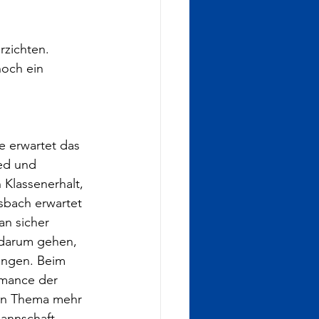
rzichten. 
noch ein 
e erwartet das 
ed und 
Klassenerhalt, 
sbach erwartet 
n sicher 
 darum gehen, 
ingen. Beim 
rmance der 
ein Thema mehr 
Mannschaft 