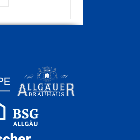
ndorf zu Gast im Offino-
on
scher