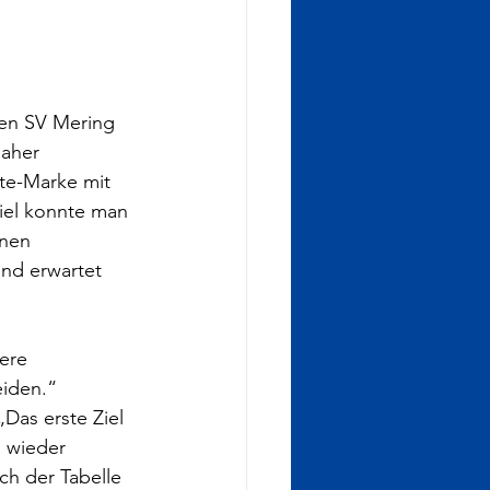
den SV Mering 
daher 
te-Marke mit 
iel konnte man 
nen 
nd erwartet 
ere 
iden.“ 
Das erste Ziel 
h wieder 
ch der Tabelle 