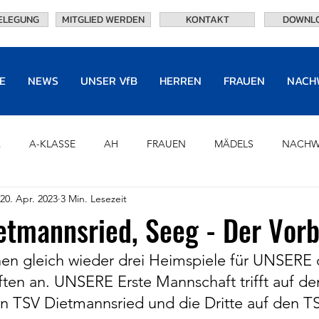
ELEGUNG
MITGLIED WERDEN
KONTAKT
DOWNL
E
NEWS
UNSER VfB
HERREN
FRAUEN
NACH
A
A-KLASSE
AH
FRAUEN
MÄDELS
NACHW
20. Apr. 2023
3 Min. Lesezeit
U8
CHRONIK
PARTNER
HALL OF FAME
OF
etmannsried, Seeg - Der Vorb
n gleich wieder drei Heimspiele für UNSERE d
TRAININGSANLAGEN
EHRENVORSTAND
NEWS
en an. UNSERE Erste Mannschaft trifft auf de
en TSV Dietmannsried und die Dritte auf den T