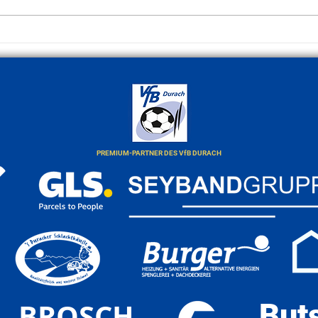
Derby beim FCK im Illerstadion
Jetze
Stadi
PREMIUM-PARTNER DES VfB DURACH
BROSCH
But