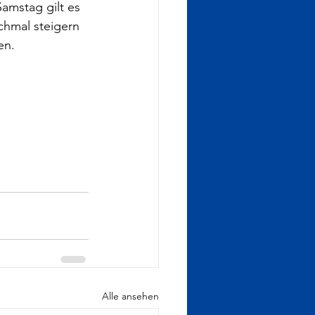
amstag gilt es 
chmal steigern 
en. 
Alle ansehen