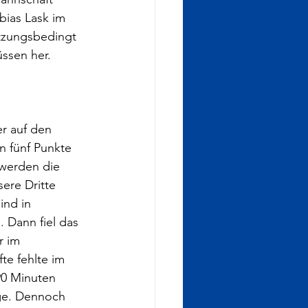
ias Lask im 
tzungsbedingt 
üssen her. 
er auf den 
n fünf Punkte 
werden die 
ere Dritte 
ind in 
Dann fiel das 
r im 
te fehlte im 
90 Minuten 
age. Dennoch 