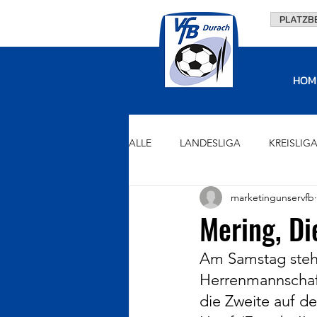
PLATZB
HOM
ALLE
LANDESLIGA
KREISLIG
marketingunservfb
U15
U13
U11
U9
Mering, Di
Am Samstag stehe
VORSTAND
FÖRDERVEREIN
Herrenmannschaft
die Zweite auf d