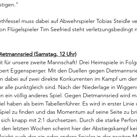
stigen." 
thfessel muss dabei auf Abwehrspieler Tobias Steidle ve
on Flügelspieler Tim Seefried steht verletzungsbedingt 
Dietmannsried (Samstag, 12 Uhr)
 für unsere zweite Mannschaft! Drei Heimspiele in Folg
bert Eggensperger. Mit den Duellen gegen Dietmannsri
n dabei auf zwei direkte Konkurrenten im Kampf um den 
r alle punktgleich sind. Nach der Niederlage in Wiggen
 ein völlig anderes Spiel. Gegen Dietmannsried wird ma
l haben als beim Tabellenführer. Es wird in erster Linie
Spiel zu finden und das Momentum auf seine Seite zu br
sich knapp mit 2:1 durchsetzen. Durch die starke Perfo
n den letzten Wochen scheint hier der Abstiegskampf k
lleicht auch der ein oder andere Spieler in der zweiten 