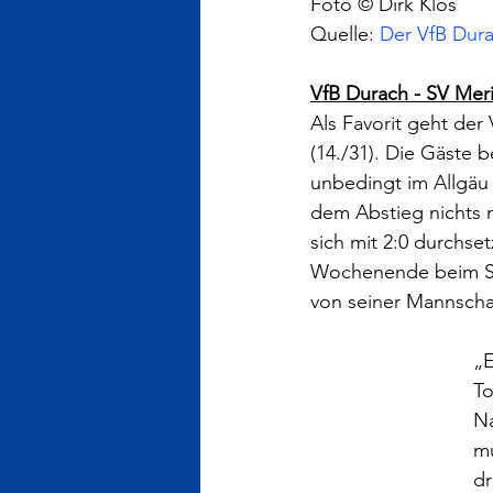
Foto © Dirk Klos
Quelle: 
Der VfB Dura
VfB Durach - SV Meri
Als Favorit geht der
(14./31). Die Gäste 
unbedingt im Allgäu
dem Abstieg nichts m
sich mit 2:0 durchse
Wochenende beim Sieg
von seiner Mannscha
„E
To
Na
mu
dr