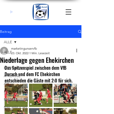
Beitrag
ALLE
marketingunservfb
ALLE
23. Okt. 2022
1 Min. Lesezeit
Niederlage gegen Ehekirchen
LANDESLIGA
Das Spitzenspiel zwischen dem VfB 
KREISLIGA
Durach und dem FC Ehekirchen 
A-KLASSE
entschieden die Gäste mit 2:0 für sich. 
AH
FRAUEN
MÄDELS
NACHWUCHS