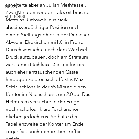
scheiterte aber an Julian Methfessel. 
NEWS
Zwei Minuten vor der Halbzeit brachte 
VfB BÖRSE
Matthias Rutkowski aus stark 
abseitsverdächtiger Position und 
einem Stellungsfehler in der Duracher 
Abwehr, Ehekirchen mi1:0  in Front. 
Durach versuchte nach dem Wechsel 
Druck aufzubauen, doch am Strafaum 
war zumeist Schluss  Die spielerisch 
auch eher enttäuschenden Gäste 
hingegen zeigten sich effektiv. Max 
Seitle schloss in der 65.Minute einen 
Konter im Nachschuss zum 2:0 ab: Das 
Heimteam versuchte in der Folge 
nochmal alles , klare Torchanchen 
blieben jedoch aus. So hätte der 
Tabellenzweite per Konter am Ende 
sogar fast noch den dritten Treffer 
erzielt.