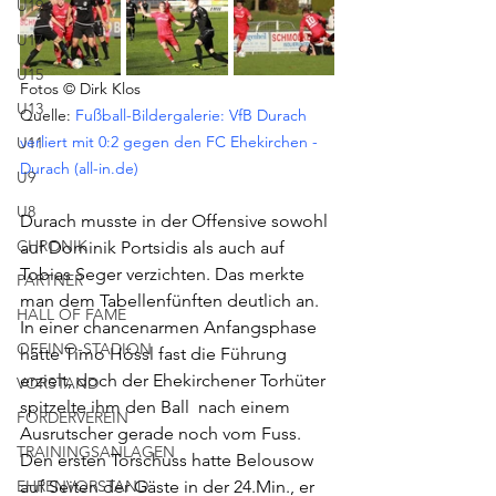
U19
U17
U15
Fotos © Dirk Klos
U13
Quelle: 
Fußball-Bildergalerie: VfB Durach 
verliert mit 0:2 gegen den FC Ehekirchen - 
U11
Durach (all-in.de)
U9
U8
Durach musste in der Offensive sowohl 
CHRONIK
auf Dominik Portsidis als auch auf 
Tobias Seger verzichten. Das merkte 
PARTNER
man dem Tabellenfünften deutlich an. 
HALL OF FAME
In einer chancenarmen Anfangsphase 
OFFINO-STADION
hätte Timo Hössl fast die Führung 
erzielt, doch der Ehekirchener Torhüter 
VORSTAND
spitzelte ihm den Ball  nach einem 
FÖRDERVEREIN
Ausrutscher gerade noch vom Fuss.  
TRAININGSANLAGEN
Den ersten Torschuss hatte Belousow 
EHRENVORSTAND
auf Seiten der Gäste in der 24.Min., er 