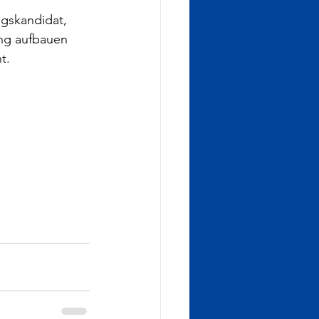
gskandidat, 
ng aufbauen 
t.