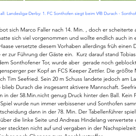
all: Landesliga-Derby: 1. FC Sonthofen siegt beim VfB Durach - Sonthofe
bot sich Marco Faller nach 14. Min. , doch er scheiterte
atte sich viel vorgenommen und wollte endlich auch in 
Haase versetzte diesem Vorhaben allerdings früh einen 
 er zur Führung der Gäste ein.  Kurz darauf stand Tobias
 dem Sonthofener Tor, wurde aber  gerade noch geblockt
gensperger per Kopf an FCS Keeper Zettler. Die größte 
ch Tim Seefried. Sein 20 m Schuss landete jedoch am La
blieb Durach die insgesamt aktivere Mannschaft. Seefri
on in der 58.Min.nicht genug Druck hinter den Ball. Kein 
s Spiel wurde nun immer verbissener und Sonthofen samme
tscheidung dann in der 78. Min. Der Tabellenführer spiel
 über die linke Seite und Andreas Hindelang verwertete
er steckten nicht auf und vergaben in der Nachspielzeit