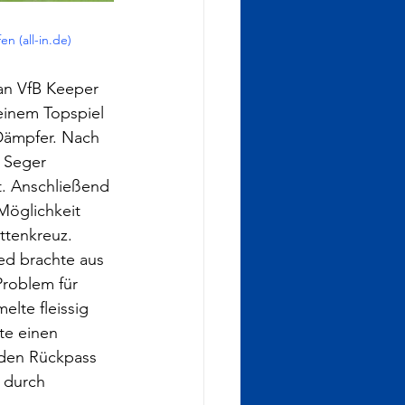
n (all-in.de)
 an VfB Keeper 
einem Topspiel 
Dämpfer. Nach 
 Seger 
. Anschließend 
Möglichkeit 
ttenkreuz. 
ed brachte aus 
Problem für 
lte fleissig 
te einen 
 den Rückpass 
 durch 