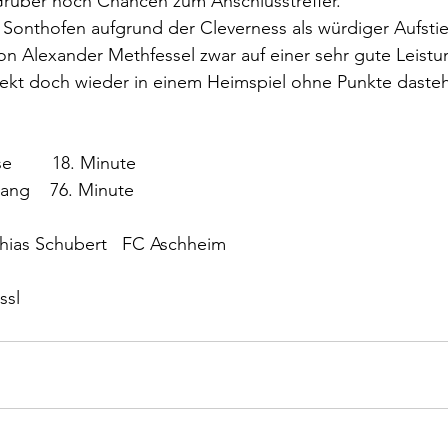
ruber noch Chancen zum Anschlusstreffer.
Sonthofen aufgrund der Cleverness als würdiger Aufstie
n Alexander Methfessel zwar auf einer sehr gute Leistu
fekt doch wieder in einem Heimspiel ohne Punkte dasteh
e        18. Minute
ang    76. Minute
thias Schubert   FC Aschheim
ssl