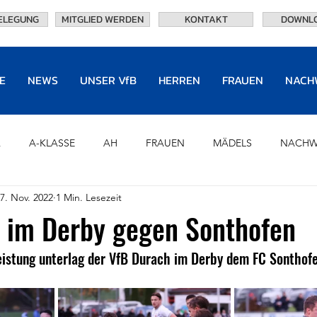
ELEGUNG
MITGLIED WERDEN
KONTAKT
DOWNL
E
NEWS
UNSER VfB
HERREN
FRAUEN
NACH
A
A-KLASSE
AH
FRAUEN
MÄDELS
NACHW
7. Nov. 2022
1 Min. Lesezeit
U8
CHRONIK
PARTNER
HALL OF FAME
OF
e im Derby gegen Sonthofen
Leistung unterlag der VfB Durach im Derby dem FC Sonthof
TRAININGSANLAGEN
EHRENVORSTAND
NEWS