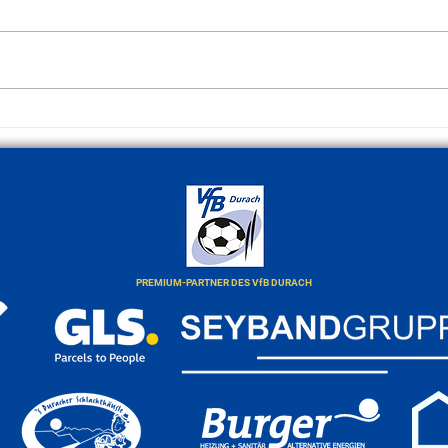
Derby
Jetzendorf zu Gast im Offino-
Stadion
PREMIUM-PARTNER DES VfB DURACH