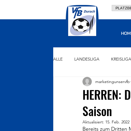
PLATZB
HOM
ALLE
LANDESLIGA
KREISLIG
marketingunservfb
U15
U13
U11
U9
HERREN: D
Saison
VORSTAND
FÖRDERVEREIN
Aktualisiert:
15. Feb. 2022
Bereits zum Dritten 