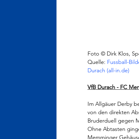
Foto © Dirk Klos, Sp
Quelle: 
Fussball-Bil
Durach (all-in.de)
VfB Durach - FC Mem
Im Allgäuer Derby b
von den direkten Abs
Bruderduell gegen M
Ohne Abtasten gingen
Memminger Gehäuse, 