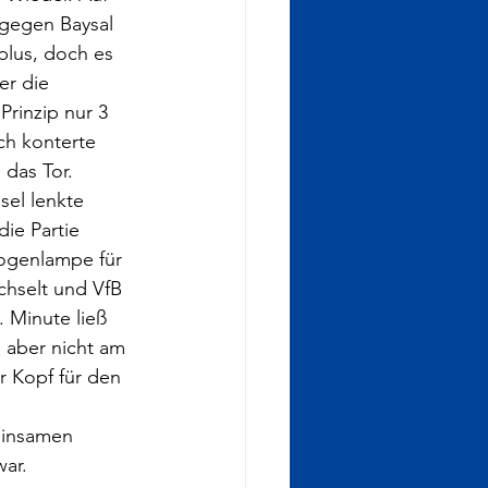
 gegen Baysal 
lus, doch es 
er die 
rinzip nur 3 
ch konterte 
 das Tor.
el lenkte 
die Partie 
ogenlampe für 
chselt und VfB 
. Minute ließ 
 aber nicht am 
 Kopf für den 
einsamen 
war.