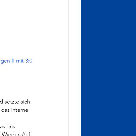
n II mit 3:0 - 
 setzte sich 
das interne 
st ins 
 Wieder. Auf 