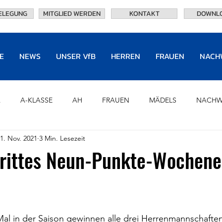
ELEGUNG
MITGLIED WERDEN
KONTAKT
DOWNL
E
NEWS
UNSER VfB
HERREN
FRAUEN
NACH
A
A-KLASSE
AH
FRAUEN
MÄDELS
NACHW
1. Nov. 2021
3 Min. Lesezeit
U8
CHRONIK
PARTNER
HALL OF FAME
OF
rittes Neun-Punkte-Wochene
TRAININGSANLAGEN
EHRENVORSTAND
NEWS
Mal in der Saison gewinnen alle drei Herrenmannschafte