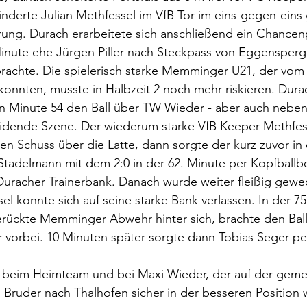
nderte Julian Methfessel im VfB Tor im eins-gegen-eins
ng. Durach erarbeitete sich anschließend ein Chancenp
Minute ehe Jürgen Piller nach Steckpass von Eggensperg
rachte. Die spielerisch starke Memminger U21, der vom P
konnten, musste in Halbzeit 2 noch mehr riskieren. Dura
 in Minute 54 den Ball über TW Wieder - aber auch neben
idende Szene. Der wiederum starke VfB Keeper Methfess
ten Schuss über die Latte, dann sorgte der kurz zuvor in 
adelmann mit dem 2:0 in der 62. Minute per Kopfballb
Duracher Trainerbank. Danach wurde weiter fleißig gewe
el konnte sich auf seine starke Bank verlassen. In der 75
erückte Memminger Abwehr hinter sich, brachte den Ball
vorbei. 10 Minuten später sorgte dann Tobias Seger per
 beim Heimteam und bei Maxi Wieder, der auf der gem
 Bruder nach Thalhofen sicher in der besseren Position 