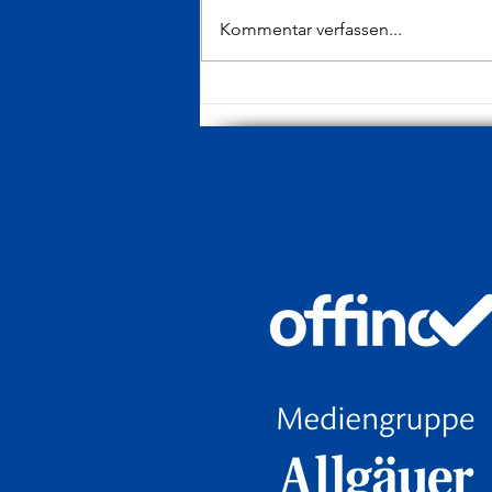
Kommentar verfassen...
Derby beim FCK im Illerstadion