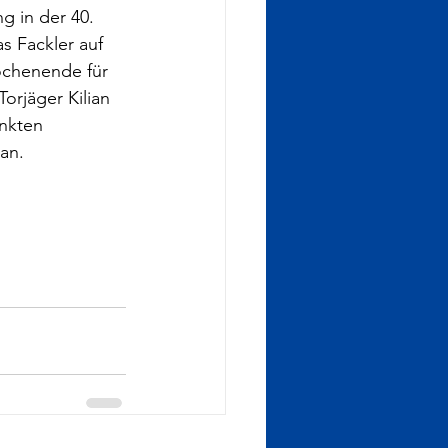
g in der 40. 
s Fackler auf 
ochenende für 
orjäger Kilian 
nkten 
 an.