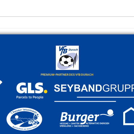
Derby
Jetzendorf zu Gast im Offino-
Stadion
PREMIUM-PARTNER DES VfB DURACH