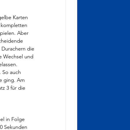
gelbe Karten 
m kompletten 
pielen. Aber 
cheidende 
n Durachern die 
le Wechsel und 
elassen. 
. So auch 
te ging. Am 
z 3 für die 
l in Folge 
 60 Sekunden 