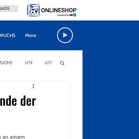
OADS
WUCHS
More
UCHS
U19
U17
FINO-STADION
nde der
VfB BÖRSE
n an einem 