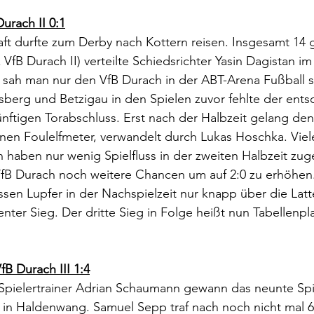
Durach II 0:1
ft durfte zum Derby nach Kottern reisen. Insgesamt 14 
x VfB Durach II) verteilte Schiedsrichter Yasin Dagistan i
 sah man nur den VfB Durach in der ABT-Arena Fußball s
berg und Betzigau in den Spielen zuvor fehlte der ents
ünftigen Torabschluss. Erst nach der Halbzeit gelang de
inen Foulelfmeter, verwandelt durch Lukas Hoschka. Vie
n haben nur wenig Spielfluss in der zweiten Halbzeit zug
fB Durach noch weitere Chancen um auf 2:0 zu erhöhen
ssen Lupfer in der Nachspielzeit nur knapp über die Lat
enter Sieg. Der dritte Sieg in Folge heißt nun Tabellenplat
fB Durach III 1:4
Spielertrainer Adrian Schaumann gewann das neunte Spie
:1 in Haldenwang. Samuel Sepp traf nach noch nicht mal