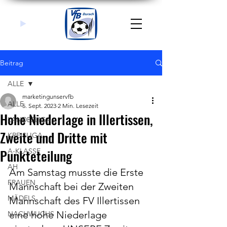
Beitrag
ALLE
marketingunservfb
ALLE
5. Sept. 2023
2 Min. Lesezeit
Hohe Niederlage in Illertissen,
LANDESLIGA
Zweite und Dritte mit
KREISLIGA
Punkteteilung
A-KLASSE
AH
Am Samstag musste die Erste 
FRAUEN
Mannschaft bei der Zweiten 
MÄDELS
Mannschaft des FV Illertissen 
eine hohe Niederlage 
NACHWUCHS