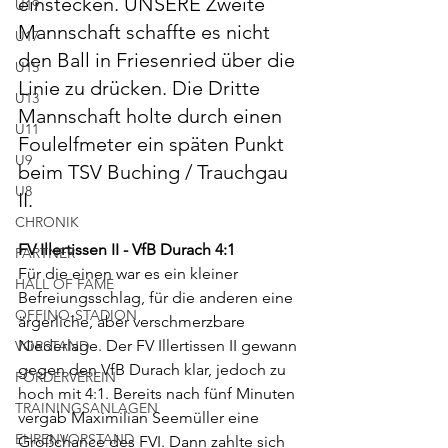
einstecken. UNSERE Zweite 
U19
Mannschaft schaffte es nicht 
U17
den Ball in Friesenried über die 
U15
Linie zu drücken. Die Dritte 
U13
Mannschaft holte durch einen 
U11
Foulelfmeter ein späten Punkt 
U9
beim TSV Buching / Trauchgau 
U8
II.
CHRONIK
FV Illertissen II - VfB Durach 4:1
PARTNER
Für die einen war es ein kleiner 
HALL OF FAME
Befreiungsschlag, für die anderen eine 
OFFINO-STADION
ärgerliche, aber verschmerzbare 
Niederlage. Der FV Illertissen II gewann 
VORSTAND
gegen den VfB Durach klar, jedoch zu 
FÖRDERVEREIN
hoch mit 4:1. Bereits nach fünf Minuten 
TRAININGSANLAGEN
vergab Maximilian Seemüller eine 
EHRENVORSTAND
Großchance des FVI. Dann zahlte sich 