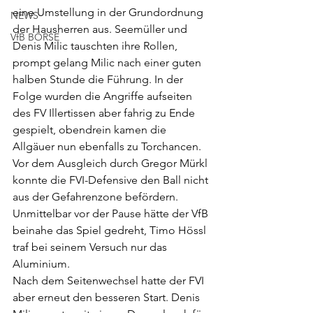
eine Umstellung in der Grundordnung 
NEWS
der Hausherren aus. Seemüller und 
VfB BÖRSE
Denis Milic tauschten ihre Rollen, 
prompt gelang Milic nach einer guten 
halben Stunde die Führung. In der 
Folge wurden die Angriffe aufseiten 
des FV Illertissen aber fahrig zu Ende 
gespielt, obendrein kamen die 
Allgäuer nun ebenfalls zu Torchancen. 
Vor dem Ausgleich durch Gregor Mürkl 
konnte die FVI-Defensive den Ball nicht 
aus der Gefahrenzone befördern. 
Unmittelbar vor der Pause hätte der VfB 
beinahe das Spiel gedreht, Timo Hössl 
traf bei seinem Versuch nur das 
Aluminium.
Nach dem Seitenwechsel hatte der FVI 
aber erneut den besseren Start. Denis 