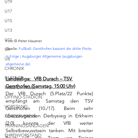
U19
U17
U15
U13
U11
Foto © Peter Hausner
Quelle: 
Fußball: Gersthofen kassiert die dritte Pleite 
U9
in Folge | Augsburger Allgemeine (augsburger-
U8
allgemeine.de)
CHRONIK
PARTNER
Landesliga:   VfB Durach – TSV 
Gersthofen (Samstag, 15:00 Uhr)
HALL OF FAME
Der VfB Durach (5.Platz/22 Punkte) 
OFFINO-STADION
empfängt am Samstag den TSV 
VORSTAND
Gersthofen (10./17). Beim sehr 
überzeugenden Derbysieg in Erkheim 
FÖRDERVEREIN
(2:0) konnte der VfB weiter 
TRAININGSANLAGEN
Selbstbewusstsein tanken. Mit breiter 
EHRENVORSTAND
Brust will das Team von Trainer 