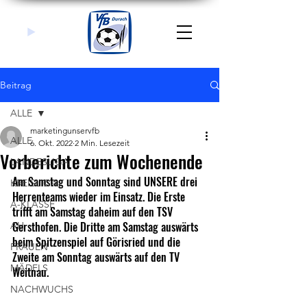
Beitrag
ALLE
marketingunservfb
ALLE
6. Okt. 2022
2 Min. Lesezeit
Vorberichte zum Wochenende
LANDESLIGA
Am Samstag und Sonntag sind UNSERE drei 
KREISLIGA
Herrenteams wieder im Einsatz. Die Erste 
A-KLASSE
trifft am Samstag daheim auf den TSV 
Gersthofen. Die Dritte am Samstag auswärts 
AH
beim Spitzenspiel auf Görisried und die 
FRAUEN
Zweite am Sonntag auswärts auf den TV 
MÄDELS
Weitnau.
NACHWUCHS