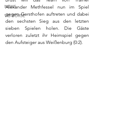
NEWS
Alexander Methfessel nun im Spiel 
gegen Gersthofen auftreten und dabei 
VfB BÖRSE
den sechsten Sieg aus den letzten 
sieben Spielen holen. Die Gäste 
verloren zuletzt ihr Heimspiel gegen 
den Aufsteiger aus Weißenburg (0:2). 